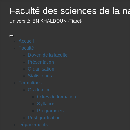
Faculté des sciences de la na
Université IBN KHALDOUN -Tiaret-
Accueil
Faculté
Doyen de la faculté
Présentation
Organisation
Statistiques
Formations
Graduation
Offres de formation
Syllabus
Programmes
Post-graduation
Départements