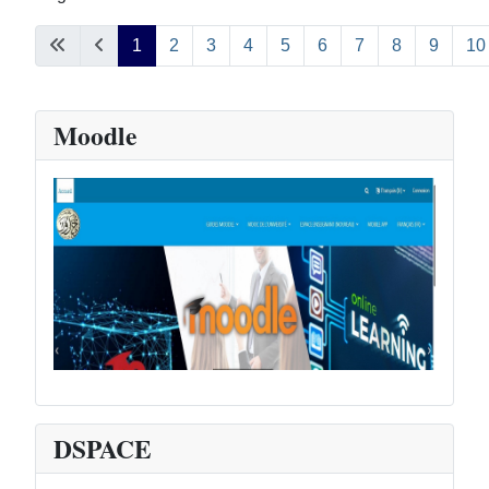
1
2
3
4
5
6
7
8
9
10
Moodle
DSPACE