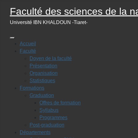
Faculté des sciences de la na
Université IBN KHALDOUN -Tiaret-
Accueil
Faculté
Doyen de la faculté
Présentation
Organisation
Statistiques
Formations
Graduation
Offres de formation
Syllabus
Programmes
Post-graduation
Départements