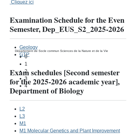
Cliquez ici
Examination Schedule for the Even
Semester, Dep_EUS_S2_2025-2026
Geology
Département de Socle commun Sciences de la Nature et de la Vie
GTP
0
1
Exam schedules [Second semester
2
for the 2025-2026 academic year],
3
4
Department of Biology
L2
L3
M1
M1 Molecular Genetics and Plant Improvement