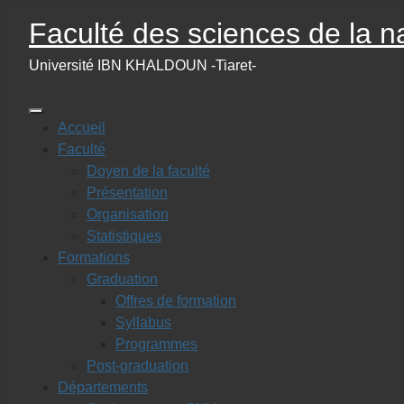
Faculté des sciences de la na
Université IBN KHALDOUN -Tiaret-
Accueil
Faculté
Doyen de la faculté
Présentation
Organisation
Statistiques
Formations
Graduation
Offres de formation
Syllabus
Programmes
Post-graduation
Départements