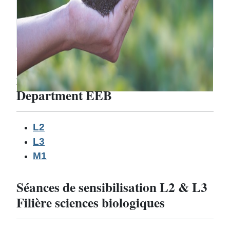
Exam schedules [Second semester
for the 2025-2026 academic year],
Department EEB
L2
L3
M1
Séances de sensibilisation L2 & L3
Filière sciences biologiques