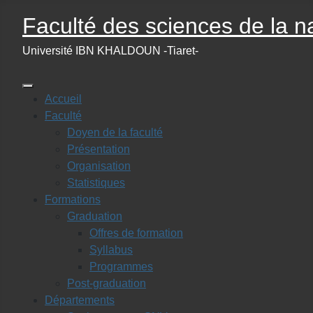
Faculté des sciences de la na
Université IBN KHALDOUN -Tiaret-
Accueil
Faculté
Doyen de la faculté
Présentation
Organisation
Statistiques
Formations
Graduation
Offres de formation
Syllabus
Programmes
Post-graduation
Départements