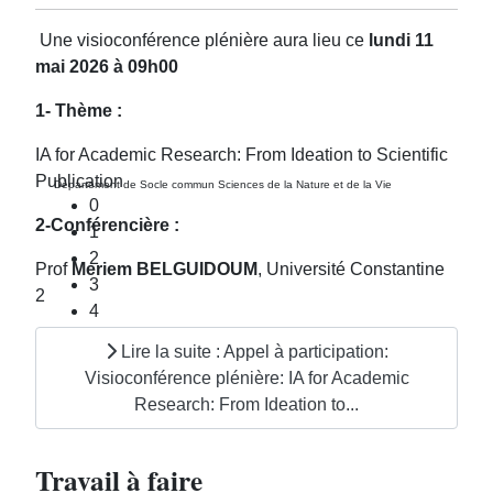
Une visioconférence plénière aura lieu ce
lundi
11
mai 2026 à 09h00
1- Thème :
IA for Academic Research: From Ideation to Scientific
Publication
Département de Socle commun Sciences de la Nature et de la Vie
0
2-Conférencière :
1
2
Prof
Meriem BELGUIDOUM
, Université Constantine
3
2
4
Lire la suite : Appel à participation:
Visioconférence plénière: IA for Academic
Research: From Ideation to...
Travail à faire