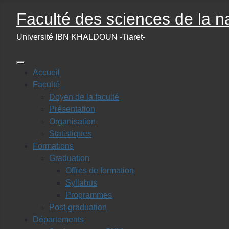
Faculté des sciences de la na
Université IBN KHALDOUN -Tiaret-
Accueil
Faculté
Doyen de la faculté
Présentation
Organisation
Statistiques
Formations
Graduation
Offres de formation
Syllabus
Programmes
Post-graduation
Départements