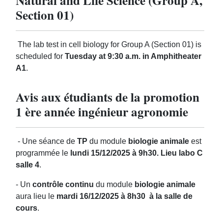
Natural and Life Science (Group A,
Section 01)
The lab test in cell biology for Group A (Section 01) is
scheduled for
Tuesday at 9:30 a.m. in Amphitheater
A1
.
Avis aux étudiants de la promotion
1 ère année ingénieur agronomie
- Une séance de
TP
du module
biologie animale
est
programmée le
lundi 15/12/2025 à 9h30. Lieu labo C
salle 4
.
- Un
contrôle continu
du module
biologie animale
aura lieu le
mardi 16/12/2025 à 8h30 à la salle de
cours
.