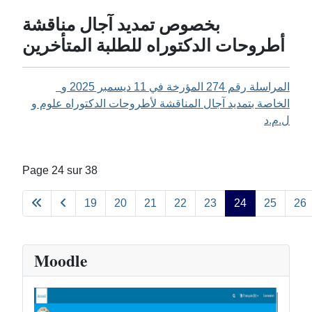
بخصوص تمديد آجال مناقشة
المراسلة رقم 274 المؤرخة في 11 ديسمبر 2025 و
الخاصة بتمديد آجال المناقشة لأطروحات الدكتوراه علوم و
ل.م.د
Page 24 sur 38
19
20
21
22
23
24
25
26
Moodle