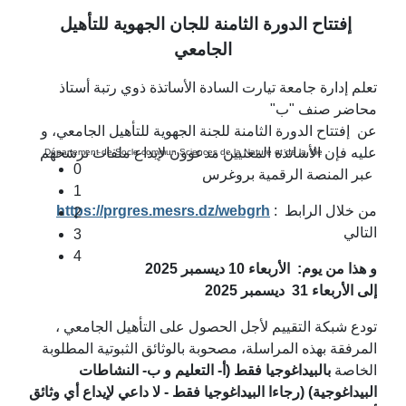
إفتتاح الدورة الثامنة للجان الجهوية للتأهيل
الجامعي
تعلم إدارة جامعة تيارت السادة الأساتذة ذوي رتبة أستاذ
محاضر صنف "ب"
عن إفتتاح الدورة الثامنة للجنة الجهوية للتأهيل الجامعي، و
عليه فإن الأساتذة المعنيين مدعوون لإيداع ملفات ترشحهم
Département de Socle commun Sciences de la Nature et de la Vie
0
عبر المنصة الرقمية بروغرس
1
https://prgres.mesrs.dz/webgrh
: من خلال الرابط
2
التالي
3
4
و هذا من يوم: الأربعاء 10 ديسمبر 2025
إلى الأربعاء 31 ديسمبر 2025
تودع شبكة التقييم لأجل الحصول على التأهيل الجامعي ،
المرفقة بهذه المراسلة، مصحوبة بالوثائق الثبوتية المطلوبة
الخاصة
بالبيداغوجيا فقط (أ- التعليم و ب- النشاطات
البيداغوجية)
(رجاءا البيداغوجيا فقط - لا داعي لإيداع أي وثائق