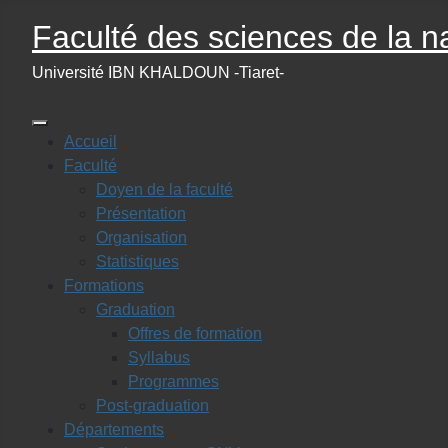
Faculté des sciences de la na
Université IBN KHALDOUN -Tiaret-
Accueil
Faculté
Doyen de la faculté
Présentation
Organisation
Statistiques
Formations
Graduation
Offres de formation
Syllabus
Programmes
Post-graduation
Départements