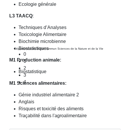
Ecologie générale
L3 TAACQ
:
Techniques d’Analyses
Toxicologie Alimentaire
Biochimie microbienne
Biostatistiques
Département de Socle commun Sciences de la Nature et de la Vie
0
M1 Production animale:
1
2
Biostatistique
3
4
M1 Sciences alimentaires:
Génie industriel alimentaire 2
Anglais
Risques et toxicité des aliments
Traçabilité dans l'agroalimentaire