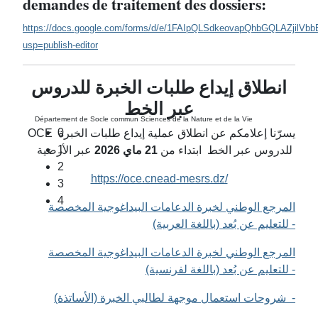
demandes de traitement des dossiers:
https://docs.google.com/forms/d/e/1FAIpQLSdkeovapQhbGQLAZjil
usp=publish-editor
انطلاق إيداع طلبات الخبرة للدروس
عبر الخط
Département de Socle commun Sciences de la Nature et de la Vie
0
OCE يسرّنا إعلامكم عن انطلاق عملية إيداع طلبات الخبرة
1
عبر الأرضية
2026
ماي
21
للدروس عبر الخط ابتداء من
2
https://oce.cnead-mesrs.dz/
3
4
المرجع الوطني لخبرة الدعامات البيداغوجية المخصصة
للتعليم عن بُعد (باللغة العربية) -
المرجع الوطني لخبرة الدعامات البيداغوجية المخصصة
للتعليم عن بُعد (باللغة لفرنسية) -
شروحات استعمال موجهة لطالبي الخبرة (الأساتذة) -