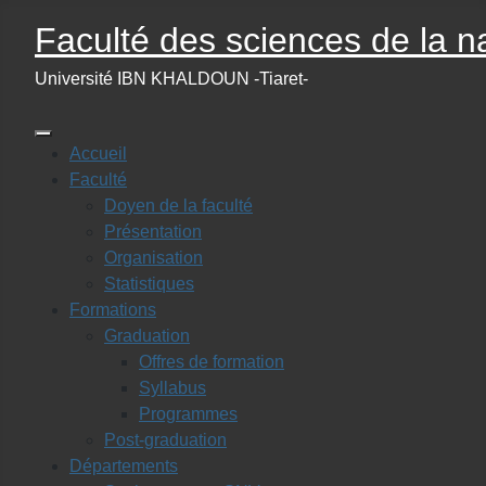
Faculté des sciences de la na
Université IBN KHALDOUN -Tiaret-
Accueil
Faculté
Doyen de la faculté
Présentation
Organisation
Statistiques
Formations
Graduation
Offres de formation
Syllabus
Programmes
Post-graduation
Départements