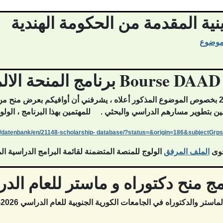
نحة الالمانية Bourse DAAD 2027
المؤرخة في 09 جويلية 2026 بخصوص الموضوع المذكور أعلاه ، يشرفني أن أوافيكم 
تمين بتطوير مسارهم الدراسي والبحثي .
للمهتمين بهذا البرنامج ، الولو
/
datenbank/en/21148-
scholarship- database/?status=&origin=186&
subjectGrp
حوى
الملف المرفق
الولوج للمنصة المتضمنة لقائمة البرامج الدراسية ا