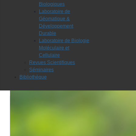
Biologiques
Laboratoire de
Géomatique &
Développement
Durable
Laboratoire de Biologie
Moléculaire et
Cellulaire
Revues Scientifiques
Séminaires
Bibliothèque
Les départements: