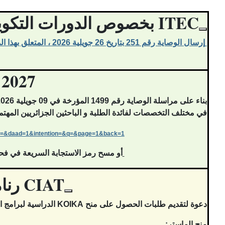
بخصوص الدورات التكوينية المقدمة من الحكومة الهندية ITEC
إرسال الوصاية رقم 251 بتاريخ 26 جويلية 2026 ، المتعلق بهذا الموضوع
برنامج الم
بناء على مراسلة الوصاية رقم
1499
في مختلف التخصصات لفائدة الطلبة و الباحثين الجزائريين المه
s=&daad=1&intention=
&q=&page=1&back=1
أو مسح رمز الاستجابة السريعة في ف
رنامج منح دكتوراه و ماستر للعام الدراسي 2027 CIAT
دعوة لتقديم طلبات الحصول على منح KOIKA الدراسية لبرامج الماستر والدكتوراه في الجامعات الكورية الجنوبية للعام الدراسي 2026-2027
منح الماستر: