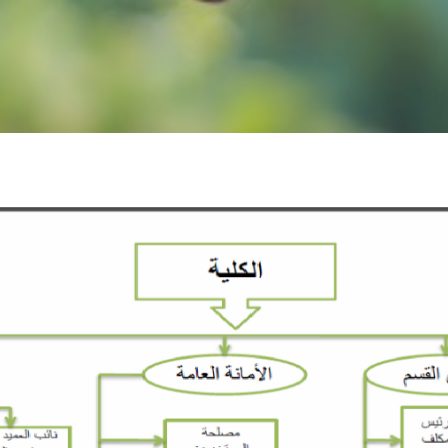
ulté
suivie
par deux vices doyen
:
ées aux étudiants
erche scientifique et des relations extérieures