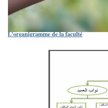
La gestion de la faculté est assurée par le
doyen
de la fac
Vice Doyen Chargé des études et des questions li
Vice Doyen chargé de la post-graduation, de la rech
L'organigramme de la faculté