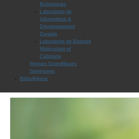
Biologiques
Laboratoire de
Géomatique &
Développement
Durable
Laboratoire de Biologie
Moléculaire et
Cellulaire
Revues Scientifiques
Séminaires
Bibliothèque
Les départements: