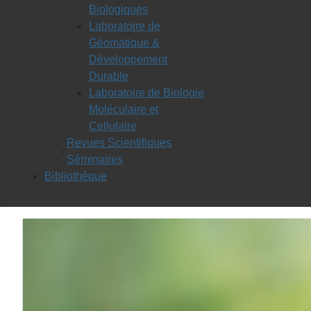
Biologiques
Laboratoire de
Géomatique &
Développement
Durable
Laboratoire de Biologie
Moléculaire et
Cellulaire
Revues Scientifiques
Séminaires
Bibliothèque
Les départements: