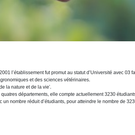
ocation d'enseignement supérieur et de Recherche Universitaire 
, cet établissement fut édifié en 1984 en deux instituts
nationaux
001 l’établissement fut promut au statut d’Université avec 03 fac
agronomiques et des sciences vétérinaires.
e la nature et de la vie'.
d quatres départements, elle compte actuellement 3230 étudiant
un nombre réduit d’étudiants, pour atteindre le nombre de 323