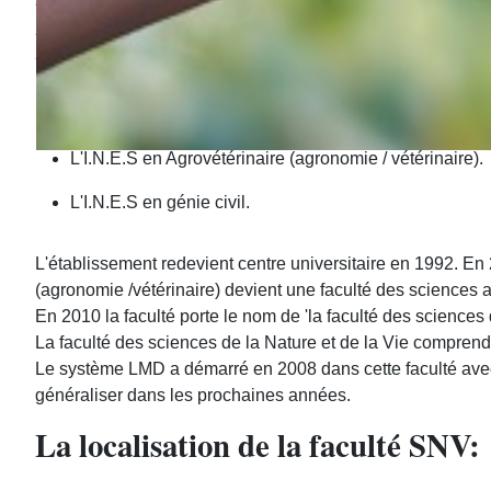
Historique
Le centre universitaire de Tiaret est un établissement à v
Dans le cadre de la restructuration de la carte universitaire
L'I.N.E.S en Agrovétérinaire (agronomie / vétérinaire).
L'I.N.E.S en génie civil.
L'établissement redevient centre universitaire en 1992. En 2
(agronomie /vétérinaire) devient une faculté des sciences 
En 2010 la faculté porte le nom de 'la faculté des sciences d
La faculté des sciences de la Nature et de la Vie compren
Le système LMD a démarré en 2008 dans cette faculté avec 
généraliser dans les prochaines années.
La localisation de la faculté SNV: