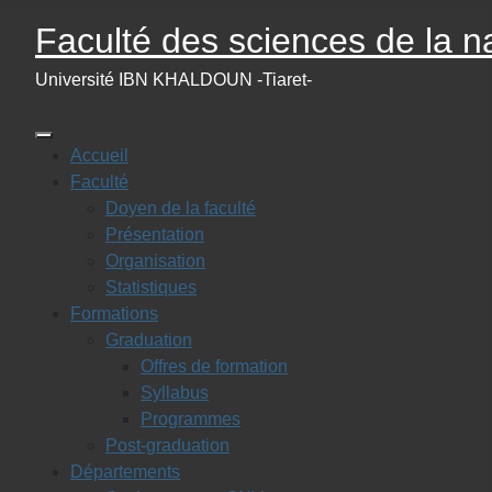
Faculté des sciences de la na
Université IBN KHALDOUN -Tiaret-
Accueil
Faculté
Doyen de la faculté
Présentation
Organisation
Statistiques
Formations
Graduation
Offres de formation
Syllabus
Programmes
Post-graduation
Départements