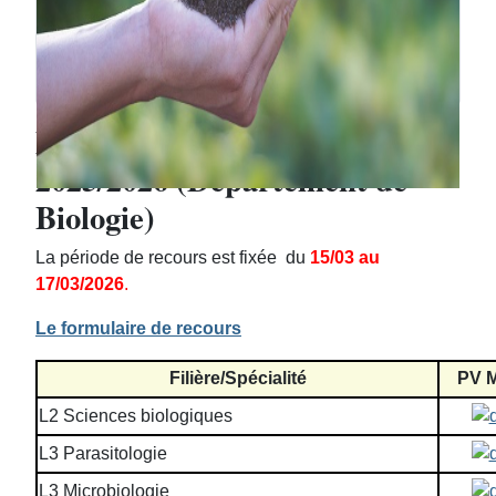
Délibérations semestre impair
2025/2026 (Département de
Biologie)
La période de recours est fixée du
15/03 au
17/03/2026
.
Le formulaire de recours
Filière/Spécialité
PV M
L2 Sciences biologiques
L3 Parasitologie
L3 Microbiologie