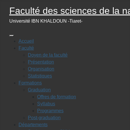
Faculté des sciences de la na
Université IBN KHALDOUN -Tiaret-
Accueil
Faculté
Doyen de la faculté
Présentation
Organisation
Statistiques
Formations
Graduation
Offres de formation
Syllabus
Programmes
Post-graduation
Départements