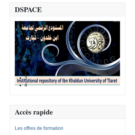
DSPACE
Département de Socle commun Sciences de la Nature et de la Vie
0
1
2
3
4
Accès rapide
Les offres de formation