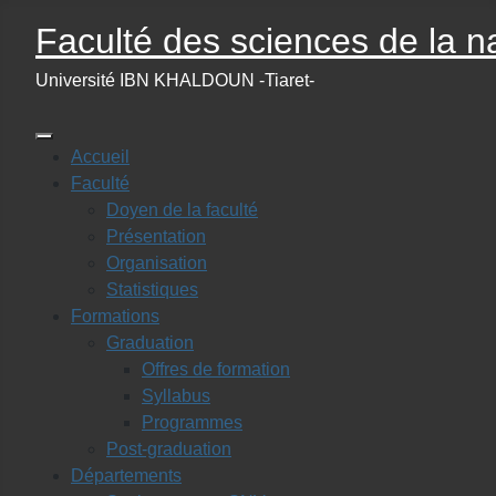
Faculté des sciences de la na
Université IBN KHALDOUN -Tiaret-
Accueil
Faculté
Doyen de la faculté
Présentation
Organisation
Statistiques
Formations
Graduation
Offres de formation
Syllabus
Programmes
Post-graduation
Départements