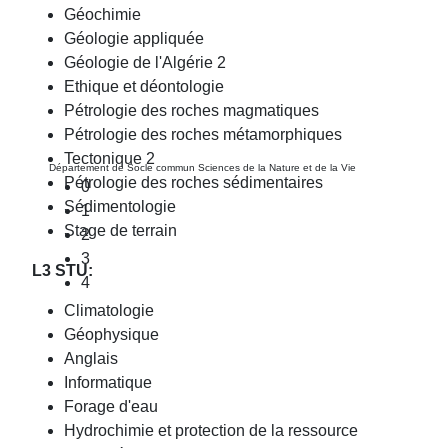
Géochimie
Géologie appliquée
Géologie de l'Algérie 2
Ethique et déontologie
Pétrologie des roches magmatiques
Pétrologie des roches métamorphiques
Tectonique 2
Département de Socle commun Sciences de la Nature et de la Vie
Pétrologie des roches sédimentaires
0
Sédimentologie
1
Stage de terrain
2
3
L3 STU:
4
Climatologie
Géophysique
Anglais
Informatique
Forage d'eau
Hydrochimie et protection de la ressource