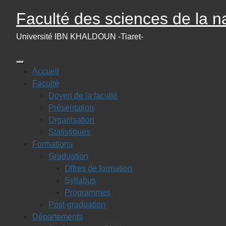
Faculté des sciences de la na
Université IBN KHALDOUN -Tiaret-
Accueil
Faculté
Doyen de la faculté
Présentation
Organisation
Statistiques
Formations
Graduation
Offres de formation
Syllabus
Programmes
Post-graduation
Départements