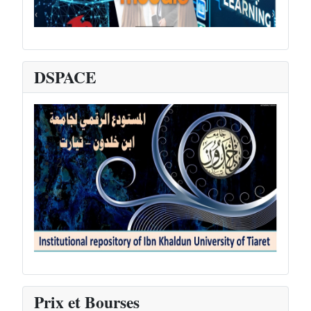
DSPACE
Département de Socle commun Sciences de la Nature et de la Vie
0
1
2
3
4
Prix et Bourses