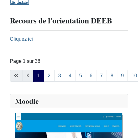
اضغط هنا
Recours de l'orientation DEEB
Cliquez ici
Page 1 sur 38
1
2
3
4
5
6
7
8
9
10
Moodle