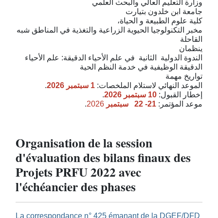
وزارة التعليم العالي والبحث العلمي
جامعة ابن خلدون بتيارت
كلية علوم الطبيعة و الحياة،
مخبر التكنولوجيا الحيوية الزراعية والتغذية في المناطق شبه
القاحلة
ينظمان
الندوة الدولية
الثانية
في علم الأحياء الدقيقة: علم الأحياء
الدقيقة الوظيفية في خدمة النظم الحية
تواريخ مهمة
.
1 سبتمبر 2026
الموعد النهائي لاستلام الملخصات:
.
2026
10 سبتمبر
إخطار القبول:
.
2026
سبتمبر
21- 22
موعد المؤتمر:
Organisation de la session
d'évaluation des bilans finaux des
Projets PRFU 2022 avec
l'échéancier des phases
La correspondance n° 425 émanant de la DGEF/DFD