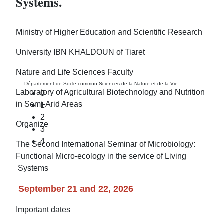
Systems.
Ministry of Higher Education and Scientific Research
University IBN KHALDOUN of Tiaret
Nature and Life Sciences Faculty
Département de Socle commun Sciences de la Nature et de la Vie
Laboratory of Agricultural Biotechnology and Nutrition
0
in Semi-Arid Areas
1
2
Organize
3
4
The Second International Seminar of Microbiology:
Functional Micro-ecology in the service of Living
Systems
September 21 and 22, 2026
Important dates