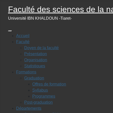
Faculté des sciences de la na
Université IBN KHALDOUN -Tiaret-
Accueil
Faculté
Doyen de la faculté
Présentation
Organisation
Statistiques
Formations
Graduation
Offres de formation
Syllabus
Programmes
Post-graduation
Départements